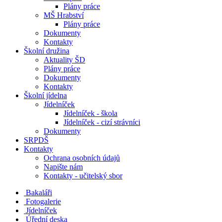
Plány práce
MŠ Hrabství
Plány práce
Dokumenty
Kontakty
Školní družina
Aktuality ŠD
Plány práce
Dokumenty
Kontakty
Školní jídelna
Jídelníček
Jídelníček - škola
Jídelníček - cizí strávníci
Dokumenty
SRPDŠ
Kontakty
Ochrana osobních údajů
Napište nám
Kontakty - učitelský sbor
Bakaláři
Fotogalerie
Jídelníček
Úřední deska