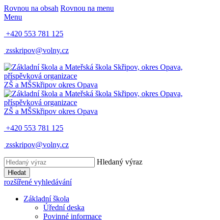
Rovnou na obsah
Rovnou na menu
Menu
+420 553 781 125
zsskripov@volny.cz
ZŠ a MŠ
Skřipov
okres Opava
ZŠ a MŠ
Skřipov
okres Opava
+420 553 781 125
zsskripov@volny.cz
Hledaný výraz
Hledat
rozšířené vyhledávání
Základní škola
Úřední deska
Povinné informace