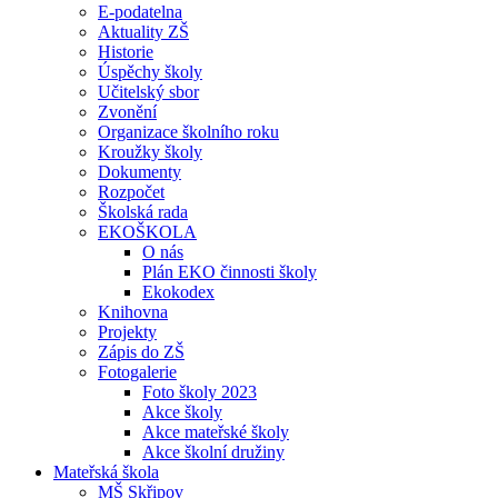
E-podatelna
Aktuality ZŠ
Historie
Úspěchy školy
Učitelský sbor
Zvonění
Organizace školního roku
Kroužky školy
Dokumenty
Rozpočet
Školská rada
EKOŠKOLA
O nás
Plán EKO činnosti školy
Ekokodex
Knihovna
Projekty
Zápis do ZŠ
Fotogalerie
Foto školy 2023
Akce školy
Akce mateřské školy
Akce školní družiny
Mateřská škola
MŠ Skřipov