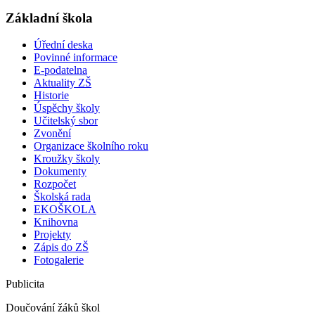
Základní škola
Úřední deska
Povinné informace
E-podatelna
Aktuality ZŠ
Historie
Úspěchy školy
Učitelský sbor
Zvonění
Organizace školního roku
Kroužky školy
Dokumenty
Rozpočet
Školská rada
EKOŠKOLA
Knihovna
Projekty
Zápis do ZŠ
Fotogalerie
Publicita
Doučování žáků škol