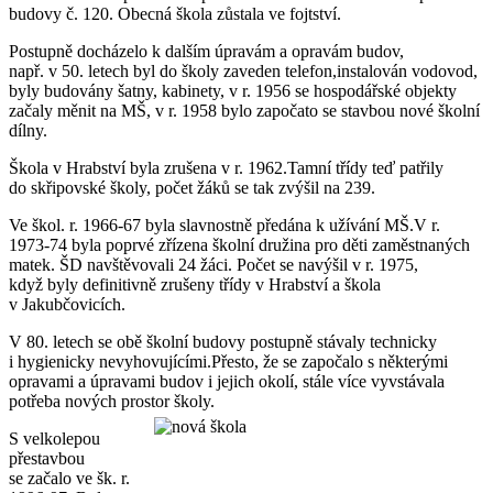
budovy č. 120. Obecná škola zůstala ve fojtství.
Postupně docházelo k dalším úpravám a opravám budov,
např. v 50. letech byl do školy zaveden telefon,instalován vodovod,
byly budovány šatny, kabinety, v r. 1956 se hospodářské objekty
začaly měnit na MŠ, v r. 1958 bylo započato se stavbou nové školní
dílny.
Škola v Hrabství byla zrušena v r. 1962.Tamní třídy teď patřily
do skřipovské školy, počet žáků se tak zvýšil na 239.
Ve škol. r. 1966-67 byla slavnostně předána k užívání MŠ.V r.
1973-74 byla poprvé zřízena školní družina pro děti zaměstnaných
matek. ŠD navštěvovali 24 žáci. Počet se navýšil v r. 1975,
když byly definitivně zrušeny třídy v Hrabství a škola
v Jakubčovicích.
V 80. letech se obě školní budovy postupně stávaly technicky
i hygienicky nevyhovujícími.Přesto, že se započalo s některými
opravami a úpravami budov i jejich okolí, stále více vyvstávala
potřeba nových prostor školy.
S velkolepou
přestavbou
se začalo ve šk. r.