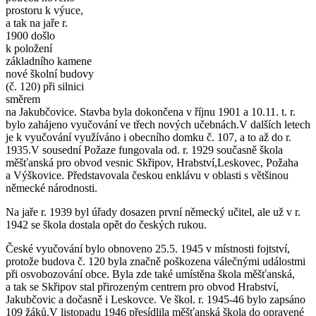
prostoru k výuce,
a tak na jaře r.
1900 došlo
k položení
základního kamene
nové školní budovy
(č. 120) při silnici
směrem
na Jakubčovice. Stavba byla dokončena v říjnu 1901 a 10.11. t. r.
bylo zahájeno vyučování ve třech nových učebnách.V dalších letech
je k vyučování využíváno i obecního domku č. 107, a to až do r.
1935.V sousední Požaze fungovala od. r. 1929 současně škola
měšťanská pro obvod vesnic Skřipov, Hrabství,Leskovec, Požaha
a Výškovice. Představovala českou enklávu v oblasti s většinou
německé národnosti.
Na jaře r. 1939 byl úřady dosazen první německý učitel, ale už v r.
1942 se škola dostala opět do českých rukou.
České vyučování bylo obnoveno 25.5. 1945 v místnosti fojtství,
protože budova č. 120 byla značně poškozena válečnými událostmi
při osvobozování obce. Byla zde také umístěna škola měšťanská,
a tak se Skřipov stal přirozeným centrem pro obvod Hrabství,
Jakubčovic a dočasně i Leskovce. Ve škol. r. 1945-46 bylo zapsáno
109 žáků.V listopadu 1946 přesídlila měšťanská škola do opravené