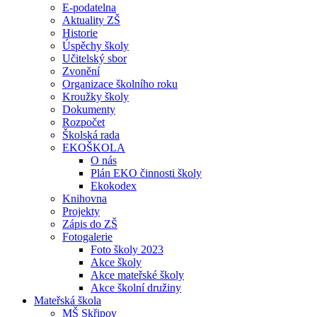
E-podatelna
Aktuality ZŠ
Historie
Úspěchy školy
Učitelský sbor
Zvonění
Organizace školního roku
Kroužky školy
Dokumenty
Rozpočet
Školská rada
EKOŠKOLA
O nás
Plán EKO činnosti školy
Ekokodex
Knihovna
Projekty
Zápis do ZŠ
Fotogalerie
Foto školy 2023
Akce školy
Akce mateřské školy
Akce školní družiny
Mateřská škola
MŠ Skřipov