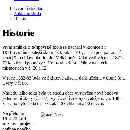
Úvodní stránka
Základní škola
Historie
Historie
První zmínka o skřipovské škole se nachází v kronice z r.
1871 a zmiňuje zdejší školu již k roku 1791, a sice pod patronací
tehdejšího církevního fondu. Velký počet žáků vedl v letech 1871-
72 ke zřízení pobočky v Hrabství, kde se učilo v najatých
místnostech v č. 20 a 12.
V roce 1882-83 byla ve Skřipově zřízena další učebna v domě fojta
Uvíry v č. 80.
Následujícího roku byla ve středu obce vystavěna nová budova
jednotřídní školy (č. 107), vyučování zde bylo zahájeno v r. 1885,
zapsáno bylo celkem 173 žáků, 83 chlapců a 90 děvčat.
Na přelomu
19. a 20. stol.
se znovu projevila
potřeba nového