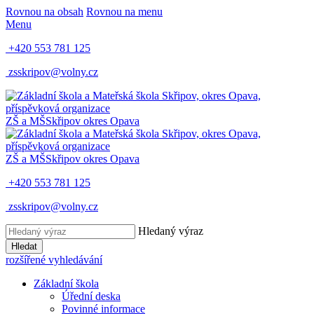
Rovnou na obsah
Rovnou na menu
Menu
+420 553 781 125
zsskripov@volny.cz
ZŠ a MŠ
Skřipov
okres Opava
ZŠ a MŠ
Skřipov
okres Opava
+420 553 781 125
zsskripov@volny.cz
Hledaný výraz
Hledat
rozšířené vyhledávání
Základní škola
Úřední deska
Povinné informace