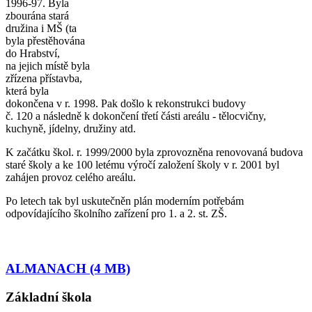
1996-97. Byla
zbourána stará
družina i MŠ (ta
byla přestěhována
do Hrabství,
na jejich místě byla
zřízena přístavba,
která byla
dokončena v r. 1998. Pak došlo k rekonstrukci budovy
č. 120 a následně k dokončení třetí části areálu - tělocvičny,
kuchyně, jídelny, družiny atd.
K začátku škol. r. 1999/2000 byla zprovozněna renovovaná budova
staré školy a ke 100 letému výročí založení školy v r. 2001 byl
zahájen provoz celého areálu.
Po letech tak byl uskutečněn plán moderním potřebám
odpovídajícího školního zařízení pro 1. a 2. st. ZŠ.
ALMANACH (4 MB)
Základní škola