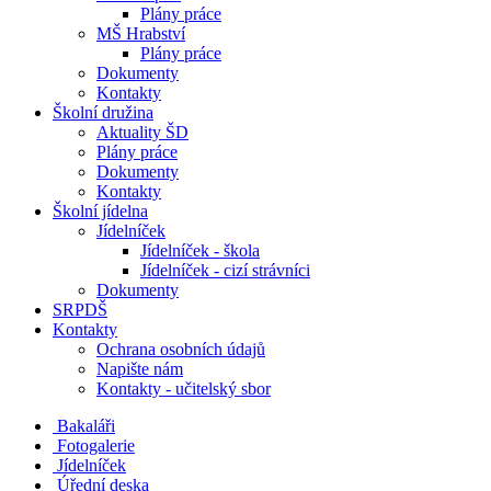
Plány práce
MŠ Hrabství
Plány práce
Dokumenty
Kontakty
Školní družina
Aktuality ŠD
Plány práce
Dokumenty
Kontakty
Školní jídelna
Jídelníček
Jídelníček - škola
Jídelníček - cizí strávníci
Dokumenty
SRPDŠ
Kontakty
Ochrana osobních údajů
Napište nám
Kontakty - učitelský sbor
Bakaláři
Fotogalerie
Jídelníček
Úřední deska