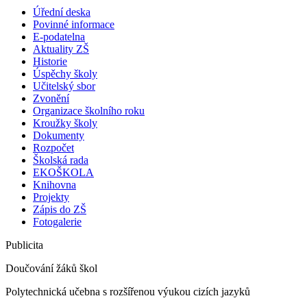
Úřední deska
Povinné informace
E-podatelna
Aktuality ZŠ
Historie
Úspěchy školy
Učitelský sbor
Zvonění
Organizace školního roku
Kroužky školy
Dokumenty
Rozpočet
Školská rada
EKOŠKOLA
Knihovna
Projekty
Zápis do ZŠ
Fotogalerie
Publicita
Doučování žáků škol
Polytechnická učebna s rozšířenou výukou cizích jazyků