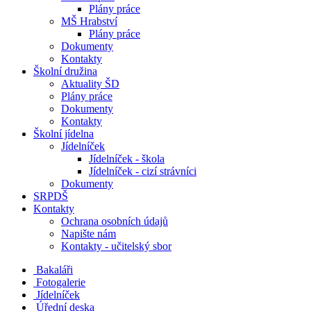
Plány práce
MŠ Hrabství
Plány práce
Dokumenty
Kontakty
Školní družina
Aktuality ŠD
Plány práce
Dokumenty
Kontakty
Školní jídelna
Jídelníček
Jídelníček - škola
Jídelníček - cizí strávníci
Dokumenty
SRPDŠ
Kontakty
Ochrana osobních údajů
Napište nám
Kontakty - učitelský sbor
Bakaláři
Fotogalerie
Jídelníček
Úřední deska