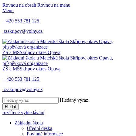
Rovnou na obsah
Rovnou na menu
Menu
+420 553 781 125
zsskripov@volny.cz
ZŠ a MŠ
Skřipov
okres Opava
ZŠ a MŠ
Skřipov
okres Opava
+420 553 781 125
zsskripov@volny.cz
Hledaný výraz
Hledat
rozšířené vyhledávání
Základní škola
Úřední deska
Povinné informace