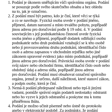
Podání je úkonem směřujícím vůči správnímu orgánu. Podání
se posuzuje podle svého skutečného obsahu a bez ohledu
na to, jak je označeno.
Z podání musí být patrno, kdo je činí, které věci se týká
a co se navrhuje. Fyzická osoba uvede v podání jméno,
příjmení, datum narození a místo trvalého pobytu, popřípadě
jinou adresu pro doručování podle § 19 odst. 4. V podání
souvisejícím s její podnikatelskou činností uvede fyzická
osoba jméno a příjmení, popřípadě dodatek odlišující osobu
podnikatele nebo druh podnikání vztahující se k této osobě
nebo jí provozovanému druhu podnikání, identifikační číslo
osob a adresu zapsanou v obchodním rejstříku nebo jiné
zákonem upravené evidenci jako místo podnikání, popřípadě
jinou adresu pro doručování. Právnická osoba uvede v podání
svůj název nebo obchodní firmu, identifikační číslo osob nebo
obdobný údaj a adresu sídla, popřípadě jinou adresu
pro doručování. Podání musí obsahovat označení správního
orgánu, jemuž je určeno, další náležitosti, které stanoví zákon,
a podpis osoby, která je činí.
Nemá-li podání předepsané náležitosti nebo trpí-li jinými
vadami, pomůže správní orgán podateli nedostatky odstranit
nebo ho vyzve k jejich odstranění a poskytne mu k tomu
přiměřenou lhůtu.
Podání je možno učinit písemně nebo ústně do protokolu
anebo v elektronické podobě. Za podmínky, že podání