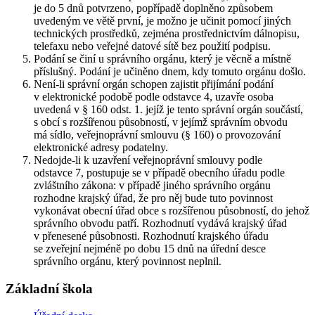
je do 5 dnů potvrzeno, popřípadě doplněno způsobem
uvedeným ve větě první, je možno je učinit pomocí jiných
technických prostředků, zejména prostřednictvím dálnopisu,
telefaxu nebo veřejné datové sítě bez použití podpisu.
Podání se činí u správního orgánu, který je věcně a místně
příslušný. Podání je učiněno dnem, kdy tomuto orgánu došlo.
Není-li správní orgán schopen zajistit přijímání podání
v elektronické podobě podle odstavce 4, uzavře osoba
uvedená v § 160 odst. 1. jejíž je tento správní orgán součástí,
s obcí s rozšířenou působností, v jejímž správním obvodu
má sídlo, veřejnoprávní smlouvu (§ 160) o provozování
elektronické adresy podatelny.
Nedojde-li k uzavření veřejnoprávní smlouvy podle
odstavce 7, postupuje se v případě obecního úřadu podle
zvláštního zákona: v případě jiného správního orgánu
rozhodne krajský úřad, že pro něj bude tuto povinnost
vykonávat obecní úřad obce s rozšířenou působností, do jehož
správního obvodu patří. Rozhodnutí vydává krajský úřad
v přenesené působnosti. Rozhodnutí krajského úřadu
se zveřejní nejméně po dobu 15 dnů na úřední desce
správního orgánu, který povinnost neplnil.
Základní škola