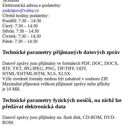
3a3mhhd
Elektronická adresa e‑podatelny:
zsskripov@volny.cz
Úřední hodiny podatelny:
Pondělí: 7:30 – 14:30
Úterý: 7:30 – 14:30
Středa: 7:30 – 14:30
Čtvrtek: 7:30 – 14:30
Pátek: 7:30 – 14:30
Technické parametry přijímaných datových zpráv
Datové zprávy jsou přijímány ve formátech
PDF, DOC, DOCX,
RTF, TXT, JPG/JPEG, PNG, TIF/TIFF, ODT,
HTML/XHTML/HTM, XLS, XLSX.
Výše uvedené formáty mohou být zabalené v souboru ZIP.
Maximální přípustná velikost přijímané zprávy nebo přílohy
je
10 MB
.
Technické parametry fyzických nosičů, na nichž lze
předávat elektronická data
Datové zprávy jsou přijímány na:
flash disk, CD-ROM, DVD-
ROM.