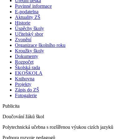
Úřední deska
Povinné informace
E-podatelna
Aktuality ZŠ
Historie
Úspěchy školy
Učitelský sbor
Zvonění
Organizace školního roku
Kroužky školy
Dokumenty
Rozpočet
Školská rada
EKOŠKOLA
Knihovna
Projekty
Zápis do ZŠ
Fotogalerie
Publicita
Doučování žáků škol
Polytechnická učebna s rozšířenou výukou cizích jazyků
Podpora rozvoje pedagogů