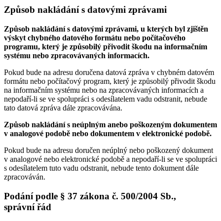
Způsob nakládání s datovými zprávami
Způsob nakládání s datovými zprávami, u kterých byl zjištěn
výskyt chybného datového formátu nebo počítačového
programu, který je způsobilý přivodit škodu na informačním
systému nebo zpracovávaných informacích.
Pokud bude na adresu doručena datová zpráva v chybném datovém
formátu nebo počítačový program, který je způsobilý přivodit škodu
na informačním systému nebo na zpracovávaných informacích a
nepodaří-li se ve spolupráci s odesílatelem vadu odstranit, nebude
tato datová zpráva dále zpracovávána.
Způsob nakládání s neúplným anebo poškozeným dokumentem
v analogové podobě nebo dokumentem v elektronické podobě.
Pokud bude na adresu doručen neúplný nebo poškozený dokument
v analogové nebo elektronické podobě a nepodaří-li se ve spolupráci
s odesílatelem tuto vadu odstranit, nebude tento dokument dále
zpracováván.
Podání podle § 37 zákona č. 500/2004 Sb.,
správní řád