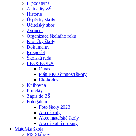
E-podatelna
Aktuality ZŠ
Historie
Úspěchy školy
Učitelský sbor
Zvonění
Organizace školního roku
Kroužky školy
Dokumenty
Rozpočet
Školská rada
EKOŠKOLA
O nás
Plán EKO činnosti školy
Ekokodex
Knihovna
Projekty
Zápis do ZŠ
Fotogalerie
Foto školy 2023
Akce školy
Akce mateřské školy
Akce školní družiny
Mateřská škola
MŠ Skřipov