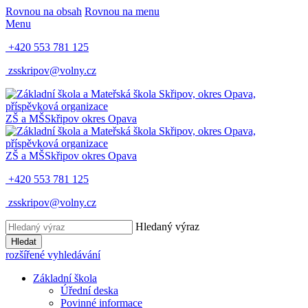
Rovnou na obsah
Rovnou na menu
Menu
+420 553 781 125
zsskripov@volny.cz
ZŠ a MŠ
Skřipov
okres Opava
ZŠ a MŠ
Skřipov
okres Opava
+420 553 781 125
zsskripov@volny.cz
Hledaný výraz
Hledat
rozšířené vyhledávání
Základní škola
Úřední deska
Povinné informace