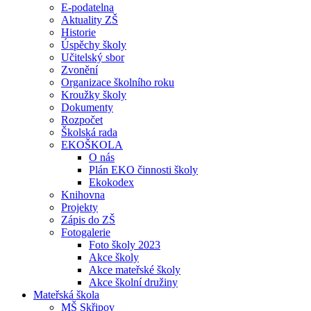
E-podatelna
Aktuality ZŠ
Historie
Úspěchy školy
Učitelský sbor
Zvonění
Organizace školního roku
Kroužky školy
Dokumenty
Rozpočet
Školská rada
EKOŠKOLA
O nás
Plán EKO činnosti školy
Ekokodex
Knihovna
Projekty
Zápis do ZŠ
Fotogalerie
Foto školy 2023
Akce školy
Akce mateřské školy
Akce školní družiny
Mateřská škola
MŠ Skřipov