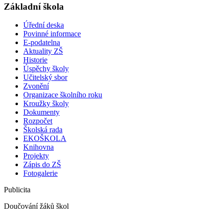
Základní škola
Úřední deska
Povinné informace
E-podatelna
Aktuality ZŠ
Historie
Úspěchy školy
Učitelský sbor
Zvonění
Organizace školního roku
Kroužky školy
Dokumenty
Rozpočet
Školská rada
EKOŠKOLA
Knihovna
Projekty
Zápis do ZŠ
Fotogalerie
Publicita
Doučování žáků škol