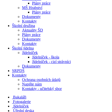
Plány práce
MŠ Hrabství
Plány práce
Dokumenty
Kontakty
Školní družina
Aktuality ŠD
Plány práce
Dokumenty
Kontakty
Školní jídelna
Jídelníček
Jídelníček - škola
Jídelníček - cizí strávníci
Dokumenty
SRPDŠ
Kontakty
Ochrana osobních údajů
Napište nám
Kontakty - učitelský sbor
Bakaláři
Fotogalerie
Jídelníček
Úřední deska