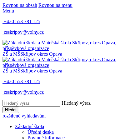
Rovnou na obsah
Rovnou na menu
Menu
+420 553 781 125
zsskripov@volny.cz
ZŠ a MŠ
Skřipov
okres Opava
ZŠ a MŠ
Skřipov
okres Opava
+420 553 781 125
zsskripov@volny.cz
Hledaný výraz
Hledat
rozšířené vyhledávání
Základní škola
Úřední deska
Povinné informace