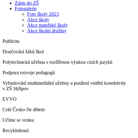
Zápis do ZŠ
Fotogalerie
Foto školy 2023
Akce školy
Akce mateřské školy
Akce školní družiny
Publicita
Doučování žáků škol
Polytechnická učebna s rozšířenou výukou cizích jazyků
Podpora rozvoje pedagogů
Vybudování multimediální učebny a posílení vnitřní konektivity
v ZŠ Skřipov
EVVO
Celé Česko čte dětem
Učíme se venku
Recyklohraní