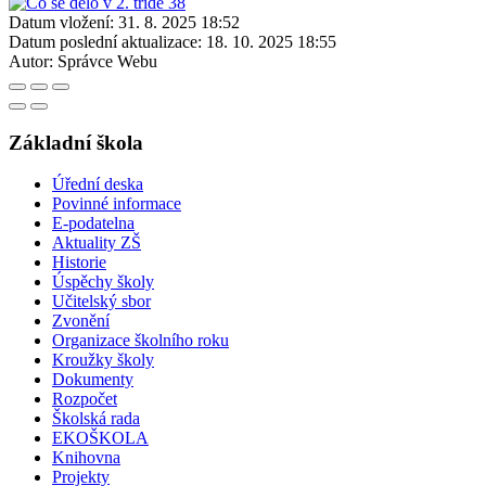
Datum vložení:
31. 8. 2025 18:52
Datum poslední aktualizace:
18. 10. 2025 18:55
Autor:
Správce Webu
Základní škola
Úřední deska
Povinné informace
E-podatelna
Aktuality ZŠ
Historie
Úspěchy školy
Učitelský sbor
Zvonění
Organizace školního roku
Kroužky školy
Dokumenty
Rozpočet
Školská rada
EKOŠKOLA
Knihovna
Projekty