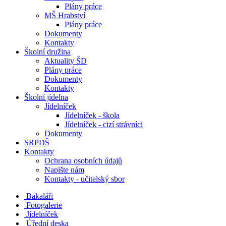
Plány práce
MŠ Hrabství
Plány práce
Dokumenty
Kontakty
Školní družina
Aktuality ŠD
Plány práce
Dokumenty
Kontakty
Školní jídelna
Jídelníček
Jídelníček - škola
Jídelníček - cizí strávníci
Dokumenty
SRPDŠ
Kontakty
Ochrana osobních údajů
Napište nám
Kontakty - učitelský sbor
Bakaláři
Fotogalerie
Jídelníček
Úřední deska