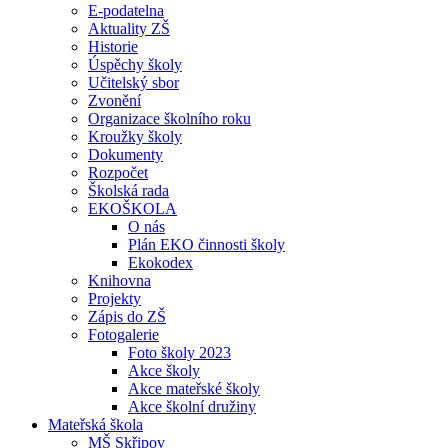
E-podatelna
Aktuality ZŠ
Historie
Úspěchy školy
Učitelský sbor
Zvonění
Organizace školního roku
Kroužky školy
Dokumenty
Rozpočet
Školská rada
EKOŠKOLA
O nás
Plán EKO činnosti školy
Ekokodex
Knihovna
Projekty
Zápis do ZŠ
Fotogalerie
Foto školy 2023
Akce školy
Akce mateřské školy
Akce školní družiny
Mateřská škola
MŠ Skřipov